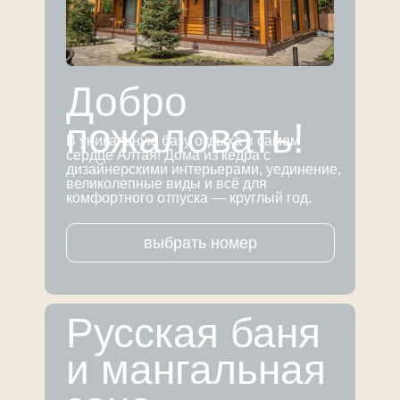
Добро
пожаловать!
В уникальную базу отдыха в самом
сердце Алтая! Дома из кедра с
дизайнерскими интерьерами, уединение,
великолепные виды и всё для
комфортного отпуска — круглый год.
выбрать номер
Русская баня
и мангальная