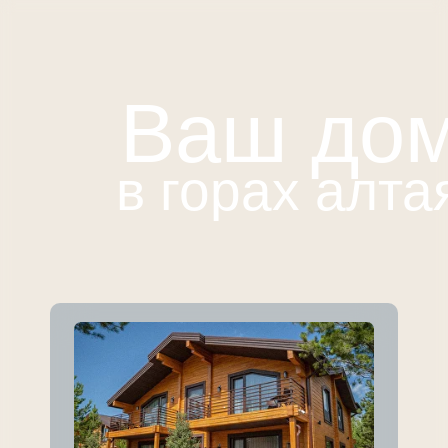
Ваш до
в горах алта