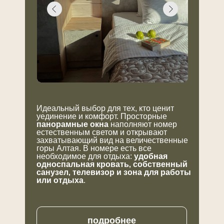
+
Прокат велосипедов
+
Байк-парк на курорте Манжерок:
+
Прокат сап-бордов
Идеальный выбор для тех, кто ценит
+
уединение и комфорт. Просторные
Полеты на параплане
панорамные окна
наполняют номер
естественным светом и открывают
захватывающий вид на величественные
+
горы Алтая. В номере есть все
Экскурсии на багги
удобная
необходимое для отдыха:
односпальная кровать, собственный
санузел, телевизор и зона для работы
+
Конные прогулки
или отдыха
.
+
Прогулки на катерах
подробнее