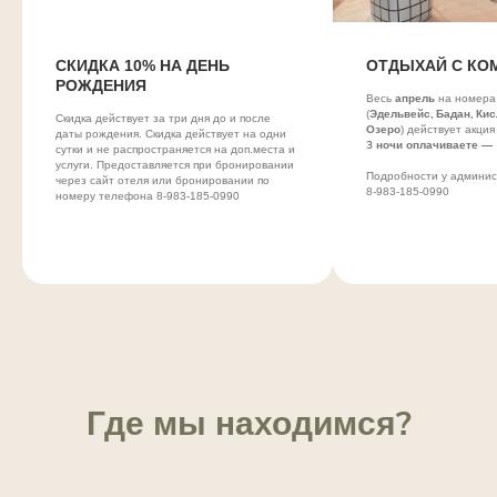
СКИДКА 10% НА ДЕНЬ
ОТДЫХАЙ С К
РОЖДЕНИЯ
апрель
Весь
на номера
Эдельвейс, Бадан, Кис
(
Скидка действует за три дня до и после
Озеро
) действует акци
даты рождения. Скидка действует на одни
3 ночи оплачиваете — 
сутки и не распространяется на доп.места и
услуги. Предоставляется при бронировании
Подробности у админис
через сайт отеля или бронировании по
8-983-185-0990
номеру телефона 8-983-185-0990
Где мы находимся?