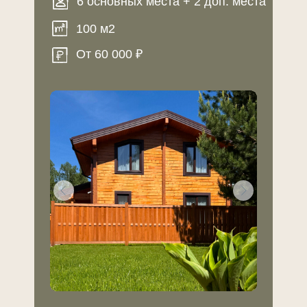
6 основных места + 2 доп. места
100 м2
От 60 000 ₽
НА ТЕРРИТОРИИ
+
Настоящая русская баня с зоной
барбекю
+
Персональные тренировки и массаж
от опытных специалистов
+
Большая беседка с мангалом
+
Киносеанс под открытым небом
С ДЕТЬМИ