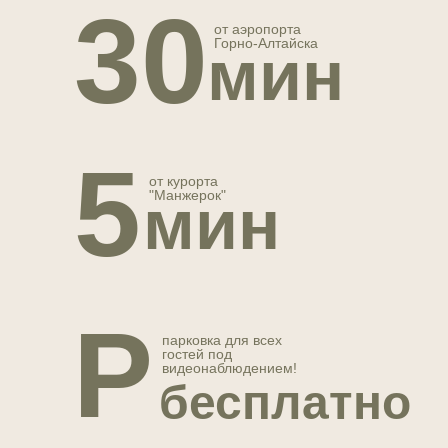
30
от аэропорта
Горно-Алтайска
мин
5
от курорта
мин
"Манжерок"
Двигайте карту, чтобы узнать
Р
больше о территории
парковка для всех
гостей под
видеонаблюдением!
бесплатно