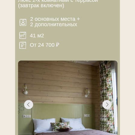
(завтрак включен)
2 основных места +
2 дополнительных
41 м2
От 24 700 ₽