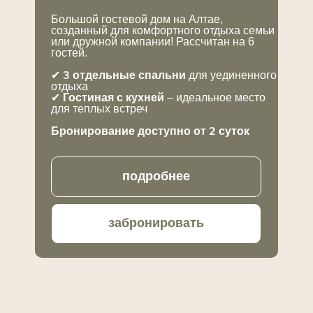
+
Детский досуговый центр "Лес Чудес"
Большой гостевой дом на Алтае,
на курорте Манжерок
созданный для комфортного отдыха семьи
или дружной компании! Рассчитан на 6
гостей.
+
Пасека «Медом в Ухо»
3 отдельные спальни
✔
для уединенного
отдыха
Гостиная с кухней
✔
– идеальное место
+
Контактный зоопарк Лохматая ферма
для теплых встреч
Бронирование доступно от 2 суток
+
Палеопарк
подробнее
+
Тавдинские пещеры
забронировать
+
Веревочный парк
ТОП-МЕСТ
(возможно посетить за 1 день)