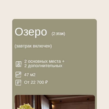
Манжерока
комплексное меню
Нашим гостям мы предлагаем
завтраков,
которые включены в стоимость номера.
с 9:00 до 11:00
Каждое утро
гости могут насладиться
завтраками в уютном кафе, расположенном на территории
Озеро
отеля.
(2 этаж)
(завтрак включен)
2 основных места +
2 дополнительных
не только для завтраков
47 м2
Наше кафе открыто
— в течение
дня здесь можно приятно провести время за чашечкой
От 22 700 ₽
ароматного кофе или чая, наслаждаясь свежими десертами.
Если вам захочется взять вкусности с собой, у нас всегда есть
удобные варианты на вынос.
ПОДРОБНЕЕ