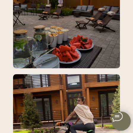
Способы оплаты и контактные данные
Правила проживания
Реестровый номер : С042025007663
2023, «Легенда Манжерока»