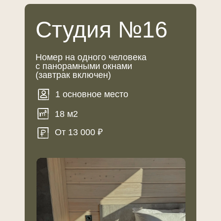
+
Студия №16
Телецкое озеро
+
Гейзерное озеро
Номер на одного человека
с панорамными окнами
(завтрак включен)
+
Камышлинский водопад
1 основное место
+
Чемал и его достопримечательности
18 м2
От 13 000 ₽
+
Гора Чертов палец
+
Экскурсии
ДЛЯ АКТИВНЫХ