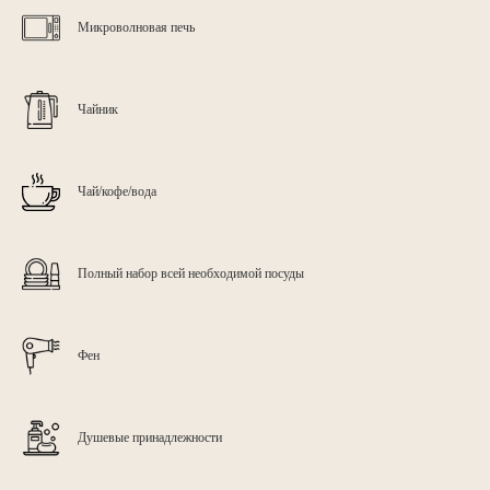
Микроволновая печь
Чайник
Другие варинанты
Чай/кофе/вода
проживания
Полный набор всей необходимой посуды
Фен
Душевые принадлежности