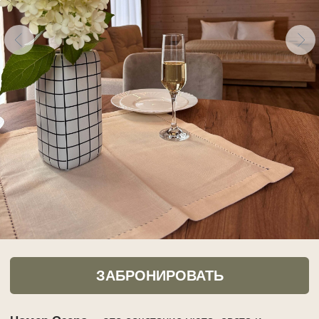
ЗАБРОНИРОВАТЬ
Номер Озеро
— это сочетание уюта, света и
спокойствия, где каждая деталь создана для
комфортного отдыха. Расположенный на первом
этаже, он идеально подойдет для пары или семьи.
Просторная двуспальная кровать, раскладной
диван, собственный санузел и продуманное
оснащение позволят почувствовать себя как дома.
Большие панорамные окна наполняют номер
естественным светом, создавая особую атмосферу
уединения и гармонии.
Оснащение